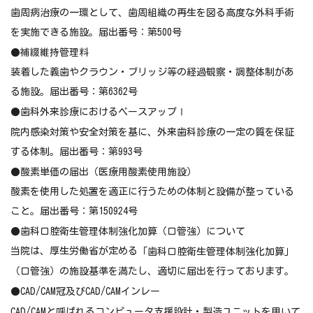
歯周病治療の一環として、歯周組織の再生を図る高度な外科手術
を実施できる施設。届出番号：第500号
●補綴維持管理料
装着した義歯やクラウン・ブリッジ等の経過観察・調整体制があ
る施設。届出番号：第6362号
●歯科外来診療におけるベースアップⅠ
院内感染対策や安全対策を基に、外来歯科診療の一定の質を保証
する体制。届出番号：第993号
●酸素単価の届出（医療用酸素使用施設）
酸素を使用した処置を適正に行うための体制と設備が整っている
こと。届出番号：第150924号
●歯科口腔衛生管理体制強化加算（口管強）について
当院は、厚生労働省が定める
「歯科口腔衛生管理体制強化加算」
（口管強）の施設基準を満たし、適切に届出を行っております。
●CAD/CAM冠及びCAD/CAMインレー
CAD/CAMと呼ばれるコンピュータ支援設計・製造ユニットを用いて