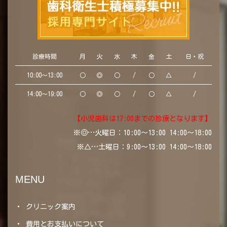
診療時間
月
火
水
木
金
土
日・祝
10:00～13:00
○
◎
○
/
○
△
/
14:00～19:00
○
◎
○
/
○
△
/
【小児歯科は17:00までの診療となります】
※◎…火曜日：10:00～13:00 14:00～18:00
※△…土曜日：9:00～13:00 14:00～18:00
MENU
クリニック案内
費用とお支払いについて