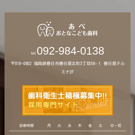
092-984-0138
tel.
〒816-0802
福岡県春日市春日原北町3丁目58−１
春日原テル
ミナ2F
診療時間
月
火
水
木
金
土
日・祝